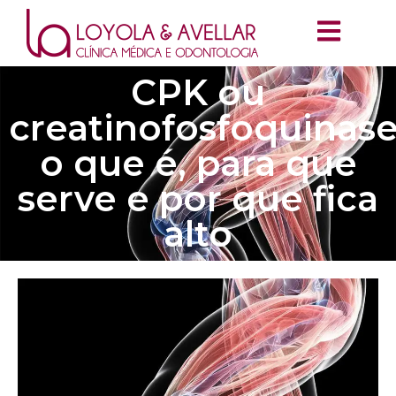
CPK ou
creatinofosfoquinase
o que é, para que
serve e por que fica
alto