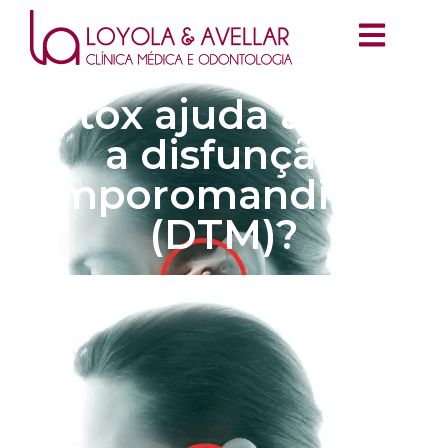
Botox ajuda a tratar
a disfunção
temporomandibular
(DTM)?