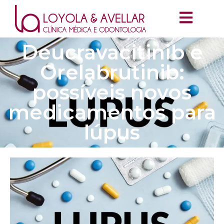
Deucravacitinib e
Orelabrutinib:
possíveis novos
medicamentos para
lúpus