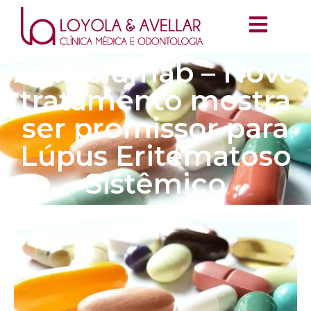
Anifrolumab – Novo
tratamento mostra
ser promissor para
Lúpus Eritematoso
Sistêmico