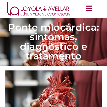
Ponte miocárdica:
sintomas,
diagnóstico e
tratamento