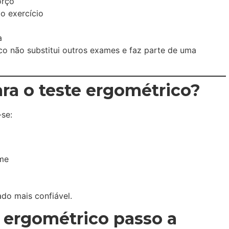
orço
 o exercício
a
co não substitui outros exames e faz parte de uma
ra o teste ergométrico?
se:
ame
ado mais confiável.
e ergométrico passo a