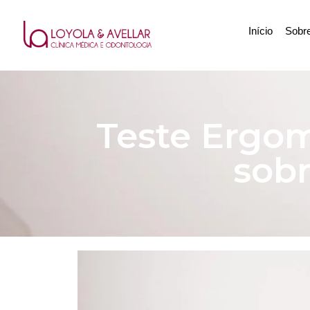
Início
Sobr
Teste Ergom
sob