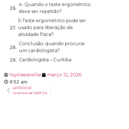
4- Quando o teste ergométrico
deve ser repetido?
5-Teste ergométrico pode ser
usado para liberação de
atividade física?
Conclusão: quando procurar
um cardiologista?
Cardiologista – Curitiba
loyolaeavellar
março 12, 2026
9:52 am
ANTERIOR
Síndrome de Wolff-Parkinson-White (WPW): sintomas, diagnóstico e tratamento