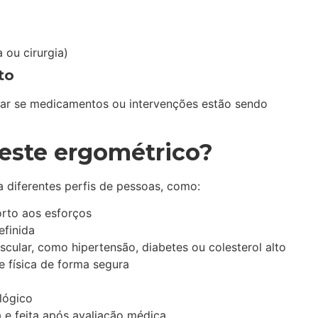
ou cirurgia)
to
car se medicamentos ou intervenções estão sendo
este ergométrico?
 diferentes perfis de pessoas, como:
rto aos esforços
efinida
cular, como hipertensão, diabetes ou colesterol alto
e física de forma segura
lógico
 e feita após avaliação médica.