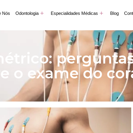
e Nós
Odontologia
Especialidades Médicas
Blog
Cont
étrico: perguntas
re o exame do cor